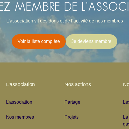
EZ MEMBRE DE L'ASSOC
L’association vit des dons et de l’activité de nos membres
Voir la liste complète
Je deviens membre
L'association
Nos actions
No
L'association
Partage
Le
Nos membres
Projets
La 
ga