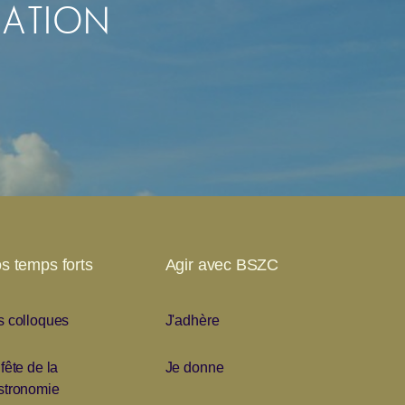
IATION
s temps forts
Agir avec BSZC
s colloques
J'adhère
fête de la
Je donne
stronomie